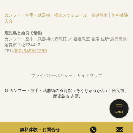
カンフー・空手・武器術
|
稽古スケジュール
|
書道教室
|
無料体験
入会
鹿児島と姶良で活動
カンフー・空手・武器術の双龍舘 ／ 書道教室 書庵 住所:鹿児島県
姶良市平松7244-2
TEL:
090-6385-2259
プライバシーポリシー
サイトマップ
© カンフー・空手・武器術の双龍舘（そうりゅうかん）| 姶良市、
鹿児島市 吉野.
無料体験・お問合せ