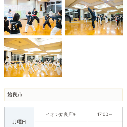
姶良市
イオン姶良店※
17:00～
月曜日