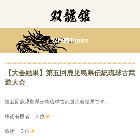
双龍舘Topics
【大会結果】第五回鹿児島県伝統琉球古武
道大会
第五回鹿児島県伝統琉球古武道大会結果です。
棒術有段者 ３位
釵術 ３位