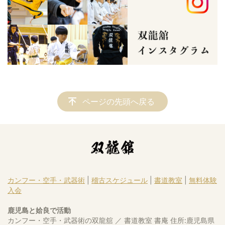
ページの先頭へ戻る
カンフー・空手・武器術
|
稽古スケジュール
|
書道教室
|
無料体験
入会
鹿児島と姶良で活動
カンフー・空手・武器術の双龍舘 ／ 書道教室 書庵 住所:鹿児島県