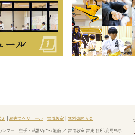
器術
|
稽古スケジュール
|
書道教室
|
無料体験入会
カンフー・空手・武器術の双龍舘 ／ 書道教室 書庵 住所:鹿児島県