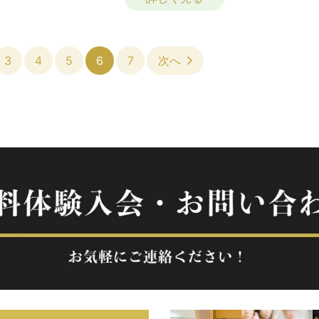
3
4
5
6
7
次へ