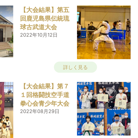
【大会結果】第五
回鹿児島県伝統琉
球古武道大会
2022年10月12日
詳しく見る
【大会結果】第７
１回格闘技空手道
拳心会青少年大会
2022年08月29日