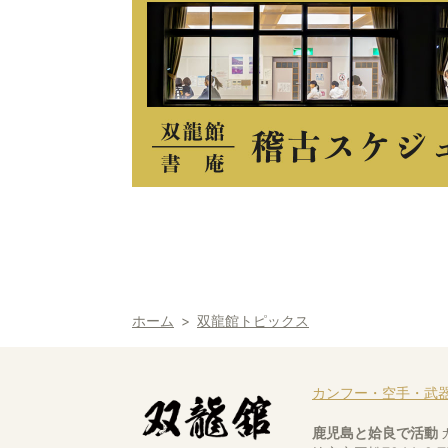
ホーム
双龍館トピックス
カンフー・空手・武
鹿児島と姶良で活動